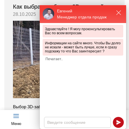
Как выбрать забор из 3D-панелей
Евгений
28.10.2025
Менеджер отдела продаж
Здравствуйте ! Я могу проконсультировать
Вас по всем вопросам.
Информации на сайте много. Чтобы Вы долго
не искали - может быть лучше, если я сразу
подскажу то что Вас заинтересует ?
Выбор 3D-забора — это не только про внешний
вид, но и про инженерные нюансы, от которых
зависит срок службы: от толщины прутка и типа
оцинковки до глубины бетонирования столбов. В
Меню
Чат
Каталог
Калькулятор
нашей статье — ключевые параметры, на которые