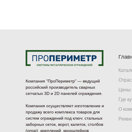
Глав
Катал
Отрас
Компания "ПроПериметр" — ведущий
российский производитель сварных
Цены
сетчатых 3D и 2D панелей ограждения.
Где к
Компания осуществляет изготовление и
О ком
продажу всего комплекса товаров для
систем ограждений под ключ: стальных
Рекви
заборных сеток, ворот, калиток, столбов
(опор), креплений, кронштейнов