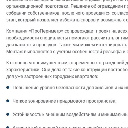
организационной подготовки. Решение об ограждении 
собрании собственников, после чего проводится соглас
этап, который позволяет избежать споров и возможных 
Компания «ПроПериметр» сопровождает проект на всех э
необходимости специалисты помогают рассчитать оптим
для калиток и проездов. Также мы можем интегрироват
Монтаж выполняется с учетом особенностей рельефа и
К основным преимуществам современных ограждений д
характеристики. Они делают такие конструкции востреб
для уже застроенных городских кварталов:
Повышение уровня безопасности для жильцов и их и
Четкое зонирование придомового пространства;
Устойчивость к внешним воздействиям и минимальны
Аккуратный внешний вид, сохраняющийся на протяже