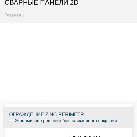
СВАРНЫЕ ПАНЕЛИ 2D
Главная
Внимание! Цены снижены
Спешите купить до 31.08.2026
0
0
0
0
0
0
0
0
Дней
Часов
Минут
Секунд
КУПИТЬ ПО АКЦИИ
ОГРАЖДЕНИЕ ZINC-PERIMETR
— Экономичное решение без полимерного покрытия
Цена панели от: