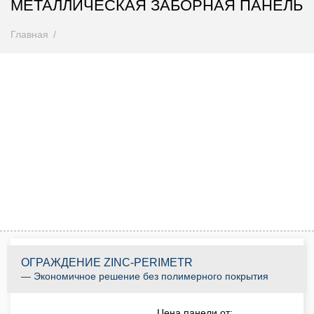
МЕТАЛЛИЧЕСКАЯ ЗАБОРНАЯ ПАНЕЛЬ
Главная
Внимание! Цены снижены
Спешите купить до 31.08.2026
0
0
0
0
0
0
0
0
Дней
Часов
Минут
Секунд
КУПИТЬ ПО АКЦИИ
ОГРАЖДЕНИЕ ZINC-PERIMETR
— Экономичное решение без полимерного покрытия
Цена панели от: