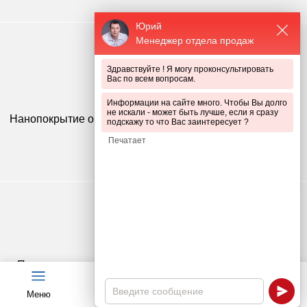
Юрий
Менеджер отдела продаж
Здравствуйте ! Я могу проконсультировать
Вас по всем вопросам.
Информации на сайте много. Чтобы Вы долго
не искали - может быть лучше, если я сразу
Нанопокрытие обеспечивает 100% адгезию (сцепление)
подскажу то что Вас заинтересует ?
слоя краски с цинком
Полимерное покрытие устойчивое к ультрафиолету и
осадкам
Меню
Чат
Каталог
Калькулятор