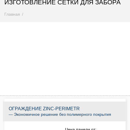
ИЗГОТОВЛЕНИЕ СЕТКИ ДЛЯ ЗАБОРА
Главная
Внимание! Цены снижены
Спешите купить до 31.08.2026
0
0
0
0
0
0
0
0
Дней
Часов
Минут
Секунд
КУПИТЬ ПО АКЦИИ
ОГРАЖДЕНИЕ ZINC-PERIMETR
— Экономичное решение без полимерного покрытия
Цена панели от: