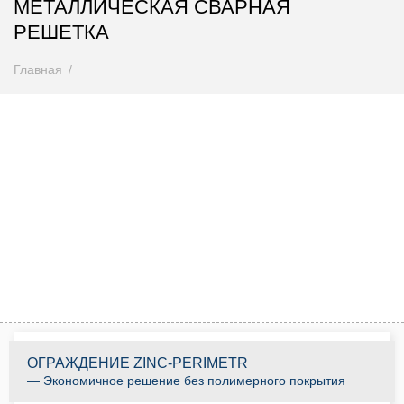
МЕТАЛЛИЧЕСКАЯ СВАРНАЯ
РЕШЕТКА
Главная
Внимание! Цены снижены
Спешите купить до 31.08.2026
0
0
0
0
0
0
0
0
Дней
Часов
Минут
Секунд
КУПИТЬ ПО АКЦИИ
ОГРАЖДЕНИЕ ZINC-PERIMETR
— Экономичное решение без полимерного покрытия