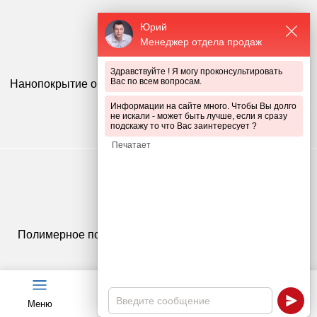
Юрий
Менеджер отдела продаж
Здравствуйте ! Я могу проконсультировать
Вас по всем вопросам.
Нанопокрытие обеспечивает 100% адгезию (сцепление)
слоя краски с цинком
Информации на сайте много. Чтобы Вы долго
не искали - может быть лучше, если я сразу
подскажу то что Вас заинтересует ?
Полимерное покрытие устойчивое к ультрафиолету и
осадкам
Меню
Чат
Каталог
Калькулятор