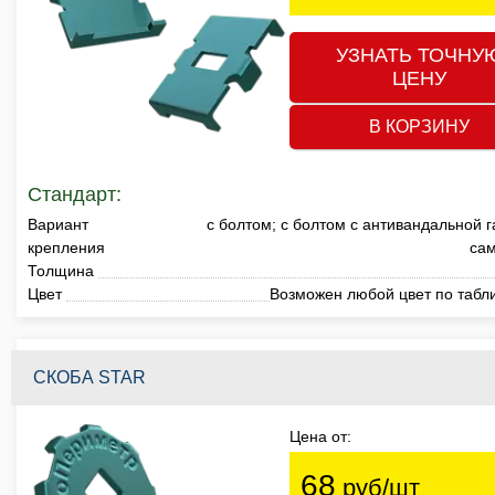
УЗНАТЬ ТОЧНУ
ЦЕНУ
В КОРЗИНУ
Стандарт:
Вариант
с болтом; с болтом с антивандальной г
крепления
са
Толщина
Цвет
Возможен любой цвет по табл
СКОБА STAR
Цена от:
68
руб/шт