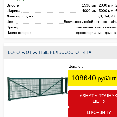
Высота
1530 мм, 2030 мм, 
Ширина
4000 мм, 5000 мм, 
Диаметр прутка
3,0; 3/4; 4,
Цвет
Возможен любой цвет по табл
Привод
механические; автомат
Число створок
одностворчатые; двуств
ВОРОТА ОТКАТНЫЕ РЕЛЬСОВОГО ТИПА
Цена от:
108640
руб/шт
УЗНАТЬ ТОЧНУ
ЦЕНУ
В КОРЗИНУ