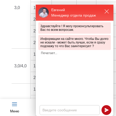
3,0
1730
3
7,1
618
Евгений
Менеджер отдела продаж
2030
4
8,5
730
Здравствуйте ! Я могу проконсультировать
Вас по всем вопросам.
2430
4
9,9
842
Информации на сайте много. Чтобы Вы долго
2930
5
12,0
1010
не искали - может быть лучше, если я сразу
подскажу то что Вас заинтересует ?
1530
3
7,9
682
3,0/4,0
1730
3
8,7
746
2030
4
10,4
882
1030
2
7,7
666
1530
3
11,4
962
Меню
Чат
Каталог
Калькулятор
1730
2
12,7
1066