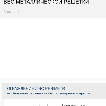
ВЕС МЕТАЛЛИЧЕСКОЙ РЕШЕТКИ
Главная
Внимание! Цены снижены
Спешите купить до 31.08.2026
0
0
0
0
0
0
0
0
Дней
Часов
Минут
Секунд
КУПИТЬ ПО АКЦИИ
ОГРАЖДЕНИЕ ZINC-PERIMETR
— Экономичное решение без полимерного покрытия
Цена панели от: