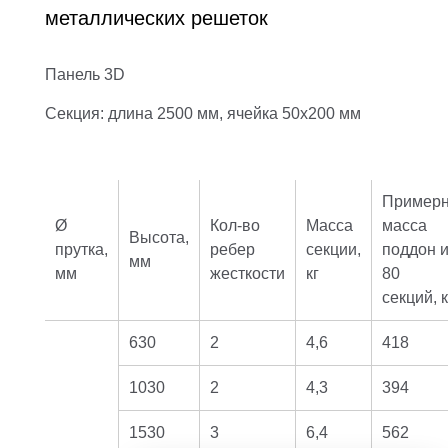
металлических решеток
Панель 3D
Секция: длина 2500 мм, ячейка 50х200 мм
Пример
Ø
Кол-во
Масса
масса
Высота,
прутка,
ребер
секции,
поддон и
мм
мм
жесткости
кг
80
секций, к
630
2
4,6
418
1030
2
4,3
394
1530
3
6,4
562