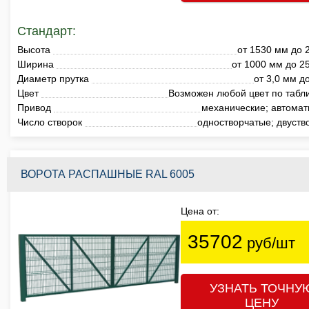
Стандарт:
Высота
от 1530 мм до 
Ширина
от 1000 мм до 2
Диаметр прутка
от 3,0 мм д
Цвет
Возможен любой цвет по табл
Привод
механические; автомат
Число створок
одностворчатые; двуств
ВОРОТА РАСПАШНЫЕ RAL 6005
Цена от:
35702
руб/шт
УЗНАТЬ ТОЧНУ
ЦЕНУ