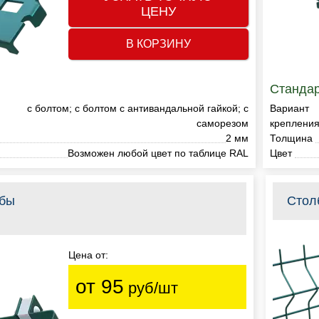
ЦЕНУ
В КОРЗИНУ
Стандар
с болтом; с болтом с антивандальной гайкой; с
Вариант
саморезом
креплени
2 мм
Толщина
Возможен любой цвет по таблице RAL
Цвет
лбы
Стол
Цена от:
от 95
руб/шт