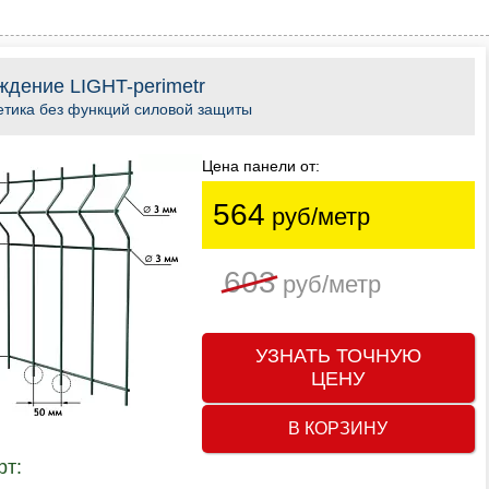
ждение LIGHT-perimetr
тика без функций силовой защиты
Цена панели от:
564
руб/метр
603
руб/метр
УЗНАТЬ ТОЧНУЮ
ЦЕНУ
В КОРЗИНУ
рт: