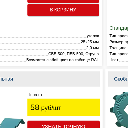
В КОРЗИНУ
Станда
уголок
Тип проф
25х25 мм
Размер п
2,0 мм
Толщина
СББ-500, ПББ-500, Струна
Тип пров
Возможен любой цвет по таблице RAL
Цвет
льная
Скоб
Цена от:
58
руб/шт
УЗНАТЬ ТОЧНУЮ