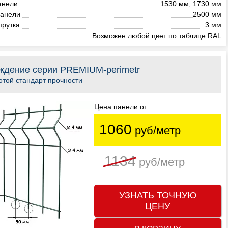
анели
1530 мм, 1730 мм
анели
2500 мм
прутка
3 мм
Возможен любой цвет по таблице RAL
ждение серии PREMIUM-perimetr
той стандарт прочности
Цена панели от:
1060
руб/метр
1134
руб/метр
УЗНАТЬ ТОЧНУЮ
ЦЕНУ