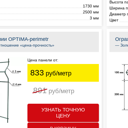
Высота п
1730 мм
Ширина п
2500 мм
Диаметр 
3 мм
Цвет
ии OPTIMA-perimetr
Огра
тношение «цена-прочность»
— Золо
Цена панели от:
833
руб/метр
891
руб/метр
УЗНАТЬ ТОЧНУЮ
ЦЕНУ