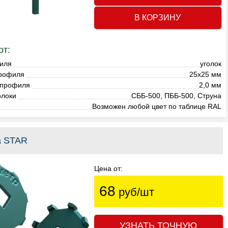
В КОРЗИНУ
рт:
иля
уголок
рофиля
25х25 мм
 профиля
2,0 мм
олоки
СББ-500, ПББ-500, Струна
Возможен любой цвет по таблице RAL
а STAR
Цена от:
68
руб/шт
УЗНАТЬ ТОЧНУЮ