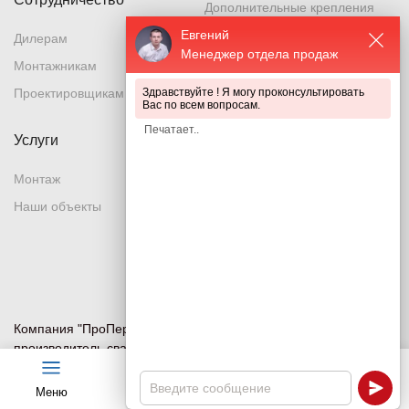
Дополнительные крепления
Евгений
Заборы и ограждения
Дилерам
Менеджер отдела продаж
Металлическая заборная
Монтажникам
панель
Здравствуйте ! Я могу проконсультировать
Проектировщикам
Вас по всем вопросам.
Металлическая заборная
решетка
Информации на сайте много. Чтобы Вы долго
Услуги
не искали - может быть лучше, если я сразу
Металлическая заборная сетка
подскажу то что Вас заинтересует ?
Монтаж
Металлическая секция
Наши объекты
Металлический забор
Металлическое ограждение
Система ограждений
Компания "ПроПериметр" — ведущий российский
производитель сварных сетчатых 3D и 2D панелей
ограждения.
Меню
Чат
Каталог
Калькулятор
Компания осуществляет изготовление и продажу всего