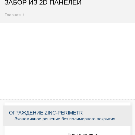
ЗАБОР ИЗ 2D ПАНЕЛЕЙ
Главная
Внимание! Цены снижены
Спешите купить до 31.08.2026
0
0
0
0
0
0
0
0
Дней
Часов
Минут
Секунд
КУПИТЬ ПО АКЦИИ
ОГРАЖДЕНИЕ ZINC-PERIMETR
— Экономичное решение без полимерного покрытия
Цена панели от: