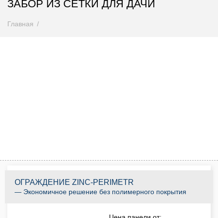
ЗАБОР ИЗ СЕТКИ ДЛЯ ДАЧИ
Главная
Внимание! Цены снижены
Спешите купить до 31.08.2026
0
0
0
0
0
0
0
0
Дней
Часов
Минут
Секунд
КУПИТЬ ПО АКЦИИ
ОГРАЖДЕНИЕ ZINC-PERIMETR
— Экономичное решение без полимерного покрытия
Цена панели от: