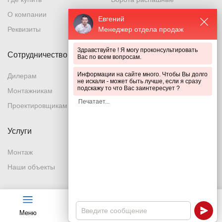
О компании
Калитки
Евгений
Менеджер отдела продаж
Реквизиты
Столбы металлические
Крепления
Здравствуйте ! Я могу проконсультировать
Сотрудничество
Вас по всем вопросам.
Дополнительные крепления
Заборы и ограждения
Информации на сайте много. Чтобы Вы долго
Дилерам
не искали - может быть лучше, если я сразу
подскажу то что Вас заинтересует ?
Металлическая заборная
Монтажникам
панель
Проектировщикам
Металлическая заборная
решетка
Услуги
Металлическая заборная сетка
Монтаж
Металлическая секция
Наши объекты
Металлический забор
Металлическое ограждение
Система ограждений
Меню
Чат
Каталог
Калькулятор