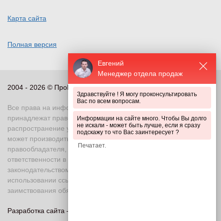
Карта сайта
Полная версия
Евгений
Менеджер отдела продаж
2004 - 2026 © ПроПериметр, все права защищены
Здравствуйте ! Я могу проконсультировать
Вас по всем вопросам.
Все права на информационные и иные материалы сайта
принадлежат правообладателю. Воспроизведение или
Информации на сайте много. Чтобы Вы долго
не искали - может быть лучше, если я сразу
распространение указанных материалов в любой форме
подскажу то что Вас заинтересует ?
может производиться только с письменного разрешения
правообладателя, в противном случае возможно применение
ответственности в соответствии с действующим
законодательством Российской Федерации. При
использовании ссылка на правообладателя и источник
заимствования обязательна
Разработка сайта —
«Askaron Systems»